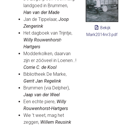
landgoed in Brummen,
Han van der Made
Jan de Tippelaar,
Joop
Zengerink
Bekijk
Het dagboek van Trijntje,
Mark2014nr3.pdf
Willy Rouwenhorst-
Hartgers
Modderkolken, daarvan
zijn er zóóveel in Loenen…!
Corrie C. de Kool
Bibliotheek De Marke,
Gerrit Jan
Regelink
Brummen (via Delpher),
Jaap van der Weel
Een echte piere,
Willy
Rouwenhorst-Hartgers
Wie ’t weet, mag het
zeggen,
Willem Reusink