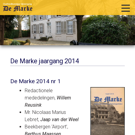
home
historie
activiteiten
publicaties
De Marke jaargang 2014
over ons
De Marke 2014 nr 1
links
Redactionele
contact
mededelingen,
Willem
Reusink
Mr. Nicolaas Marius
Lebret,
Jaap van der Weel
Beekbergen ‘Airport’,
Berthus Maassen