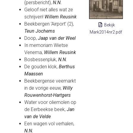
(persbericht),
N.N.
Geloof niet alles wat ze
schrijven!
Willem Reusink
Beekbergen ‘Airport’ (2),
Bekijk
Teun Jochems
Mark2014nr2.pdf
Doop,
Jaap van der Weel
In memoriam Wietse
Venema,
Willem Reusink
Bosbessenpluk,
N.N.
De gouden klok,
Berthus
Maassen
Beekbergense veemarkt
in de vorige eeuw,
Willy
Rouwenhorst-Hartgers
Water voor oliemolen op
de Eerbeekse beek,
Jan
van de Velde
Een wagen vol verhalen,
N.N.