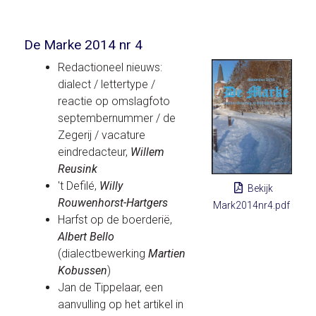
De Marke 2014 nr 4
Redactioneel nieuws:
dialect / lettertype /
reactie op omslagfoto
septembernummer / de
Zegerij / vacature
eindredacteur,
Willem
Reusink
't Defilé,
Willy
Bekijk
Rouwenhorst-Hartgers
Mark2014nr4.pdf
Harfst op de boerderië,
Albert Bello
(dialectbewerking
Martien
Kobussen
)
Jan de Tippelaar, een
aanvulling op het artikel in