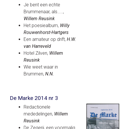
Je bent een echte
Brummenaar, als……,
Willem Reusink
Het poesiealbum,
Willy
Rouwenhorst-Hartgers
Een amateur op drift,
H.W.
van Harreveld
Hotel Zilven,
Willem
Reusink
Wie weet waar in
Brummen,
N.N.
De Marke 2014 nr 3
Redactionele
mededelingen,
Willem
Reusink
De Zegerij, een voormalig