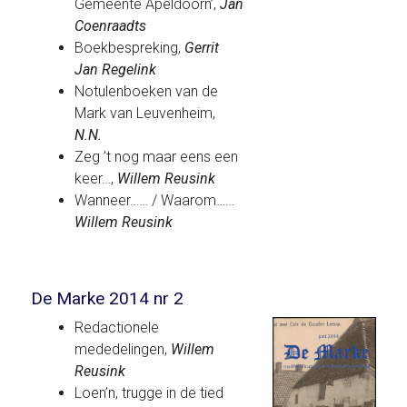
Gemeente Apeldoorn’,
Jan
Coenraadts
Boekbespreking,
Gerrit
Jan
Regelink
Notulenboeken van de
Mark van Leuvenheim,
N.N.
Zeg ’t nog maar eens een
keer…,
Willem Reusink
Wanneer…… / Waarom……
Willem Reusink
De Marke 2014 nr 2
Redactionele
mededelingen,
Willem
Reusink
Loen’n, trugge in de tied