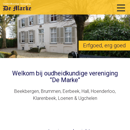
home
historie
activiteiten
Erfgoed, erg goed
publicaties
over ons
Welkom bij oudheidkundige vereniging
"De Marke"
links
Beekbergen, Brummen, Eerbeek, Hall, Hoenderloo,
contact
Klarenbeek, Loenen & Ugchelen