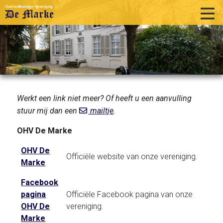
home
historie
activiteiten
publicaties
Werkt een link niet meer? Of heeft u een aanvulling
stuur mij dan een
mailtje
.
over ons
OHV De Marke
links
OHV De
Officiële website van onze vereniging.
contact
Marke
Facebook
pagina
Officiële Facebook pagina van onze
OHV De
vereniging.
Marke