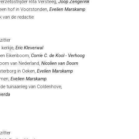
rzetsstrijder Rita Versteeg,
Joop Zengerink
 een hof in Voorstonden,
Evelien Marskamp
k van de redactie
itter
 kerkje,
Eric Kleverwal
Den Eikenboom,
Corrie C. de Kool - Verhoog
 boom van Nederland,
Nicolien van Doorn
terborg in Oeken,
Evelien Marskamp
mmen,
Evelien Marskamp
 de tuinaanleg van Coldenhove,
werda
itter