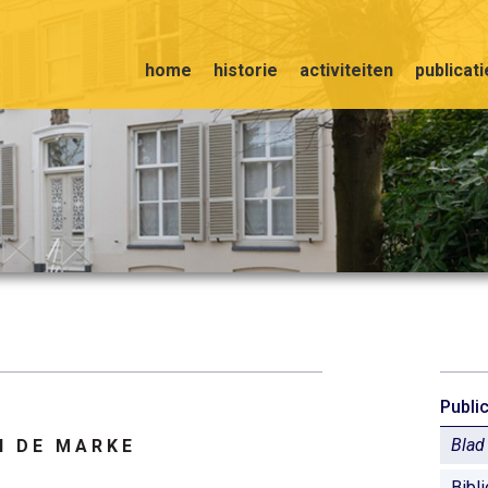
home
historie
activiteiten
publicat
Publi
Blad
 N D E M A R K E
Bibl