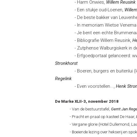
- Harm Onwies,
Willem Reusink
- Een stukje oud-Loenen,
Wille
- De beste bakker van Leuvenhe
- In memoriam Wietse Venema uit
- Je bent een echte Brummenaar, a
- Bibliografie Willem Reusink,
He
- Zutphense Walburgiskerk in detail 
- Erfgoedportaal gelanceerd: www.
Stronkhorst
- Boeren, burgers en buitenlui (lezi
Regelink
- Even voorstellen...,
Henk Stro
De Marke XLII-3, november 2018
- Van de bestuurstafel,
Gerrit Jan Rege
- Pracht en praal op kasteel De Haar,
- Vergane glorie (Hotel Dullemond, Laa
- Boeiende lezing over hekserij en spo