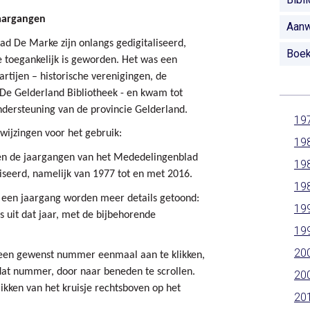
jaargangen
Aanw
d De Marke zijn onlangs gedigitaliseerd,
Boe
e toegankelijk is geworden. Het was een
tijen – historische verenigingen, de
De Gelderland Bibliotheek - en kwam tot
dersteuning van de provincie Gelderland.
19
wijzingen voor het gebruik:
19
en de jaargangen van het Mededelingenblad
19
iseerd, namelijk van 1977 tot en met 2016.
19
een jaargang worden meer details getoond:
19
uit dat jaar, met de bijbehorende
19
20
een gewenst nummer eenmaal aan te klikken,
 dat nummer, door naar beneden te scrollen.
20
kken van het kruisje rechtsboven op het
20