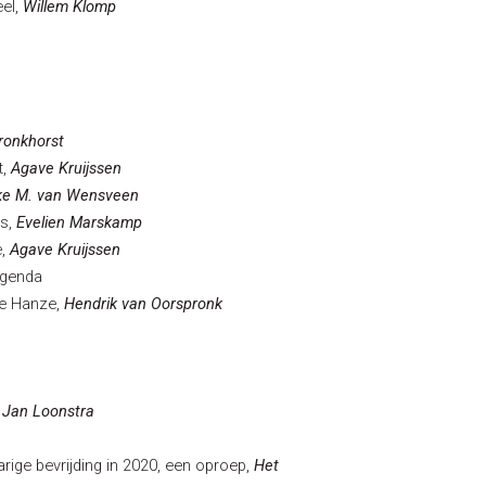
el,
Willem Klomp
ronkhorst
t,
Agave Kruijssen
ke M. van Wensveen
ns,
Evelien Marskamp
e,
Agave Kruijssen
agenda
e Hanze,
Hendrik van Oorspronk
,
Jan Loonstra
arige bevrijding in 2020, een oproep,
Het