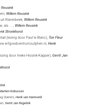
m Reusink
im,
Willem Reusink
 Klarenbeek,
Willem Reusink
ls ....,
Willem Reusink
nk Stronkhorst
(lezing door Paul le Blanc),
Ton Fleur
erfgoedcentrumzutphen.nl,
Henk
ng door Ineke Hissink-Kapper),
Gerrit Jan
nkhorst
link
Martien Kobussen
g Soeren),
Henk van Harreveld
ken,
Gerrit Jan Regelink