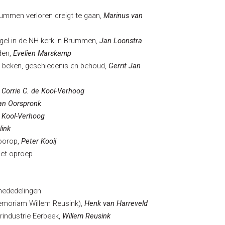
ummen verloren dreigt te gaan,
Marinus van
gel in de NH kerk in Brummen,
Jan Loonstra
den,
Evelien Marskamp
e beken, geschiedenis en behoud,
Gerrit Jan
,
Corrie C. de Kool-Verhoog
an Oorspronk
e Kool-Verhoog
link
oorop,
Peter Kooij
et oproep
dedelingen
riam Willem Reusink),
Henk van Harreveld
dustrie Eerbeek,
Willem Reusink