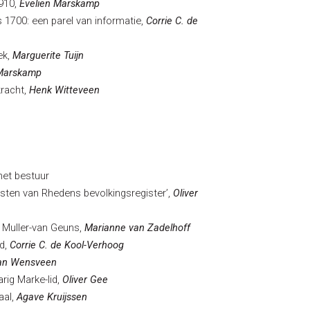
910,
Evelien Marskamp
 1700: een parel van informatie,
Corrie C. de
ek,
Marguerite Tuijn
 Marskamp
racht,
Henk Witteveen
het bestuur
resten van Rhedens bevolkingsregister’,
Oliver
a Muller-van Geuns,
Marianne van Zadelhoff
d,
Corrie C. de Kool-Verhoog
an Wensveen
rig Marke-lid,
Oliver Gee
aal,
Agave Kruijssen