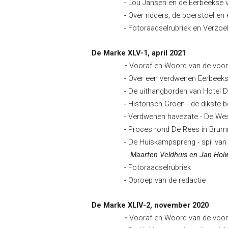
-
Lou Jansen en de Eerbeekse ve
-
Over ridders, de boerstoel en
-
Fotoraadselrubriek en Verzoe
De Marke XLV-1, april 2021
-
Vooraf en Woord van de voorz
-
Over een verdwenen Eerbeeks
-
De uithangborden van Hotel 
-
Historisch Groen - de dikste
-
Verdwenen havezate - De Wes
-
Proces rond De Rees in Bru
-
De Huiskampspreng - spil van
Maarten Veldhuis en Jan Hol
-
Fotoraadselrubriek
-
Oproep van de redactie
De Marke XLIV-2, november 2020
-
Vooraf en Woord van de voorz