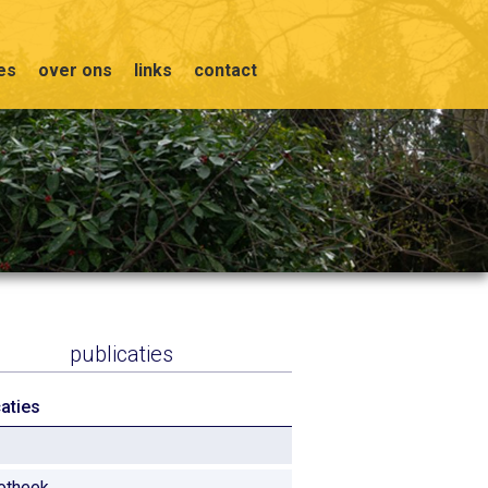
ies
over ons
links
contact
publicaties
caties
iotheek