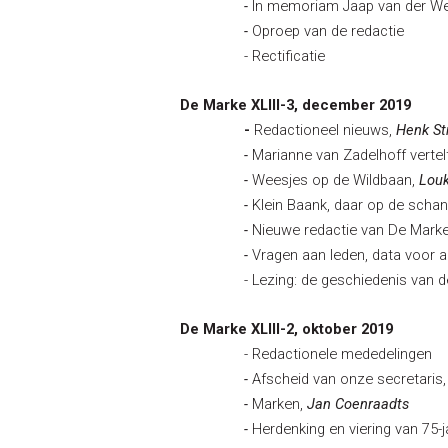
-
In
memoriam Jaap van der We
-
Oproep van de redactie
- Rectificatie
De Marke XLIII-3, december 2019
-
Redactioneel nieuws,
Henk St
-
Marianne van Zadelhoff vertel
-
Weesjes op de Wildbaan,
Lou
-
Klein Baank, daar op de scha
-
Nieuwe redactie van De Mark
-
Vragen aan leden, data voor 
- Lezing: de geschiedenis van d
De Marke XLIII-2, oktober 2019
- Redactionele mededelingen
-
Afscheid van onze secretaris
-
Marken,
Jan Coenraadts
-
Herdenking en viering van 75-j