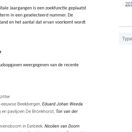
20
itale Jaargangen is een zoekfunctie geplaatst
ekterm in een geselecteerd nummer. De
stand en het aantal dat ervan voorkomt wordt
7
oudsopgaven weergegeven van de recente
itter
de-eeuwse Beekbergen,
Eduard Johan Weeda
g en paviljoen De Bronkhorst,
Ton van der
levensboom in Eerbeek,
Nicolien van Doorn