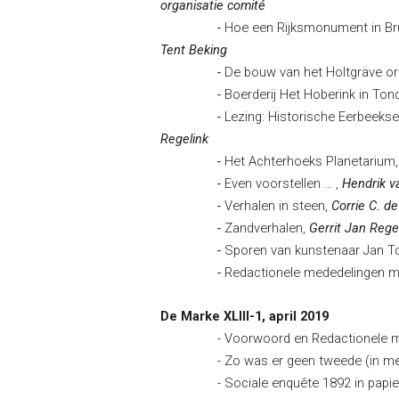
organisatie comité
-
Hoe een Rijksmonument in Br
Tent Beking
-
De bouw van het Holtgräve or
-
Boerderij Het Hoberink in Ton
-
Lezing: Historische Eerbeeks
Regelink
-
Het Achterhoeks Planetarium
-
Even voorstellen … ,
Hendrik v
-
Verhalen in steen,
Corrie C. d
-
Zandverhalen,
Gerrit Jan Rege
-
Sporen van kunstenaar Jan T
-
Redactionele mededelingen m
De Marke XLIII-1, april 2019
- Voorwoord en Redactionele me
- Zo was er geen tweede (in memo
- Sociale enquête 1892 in papierin