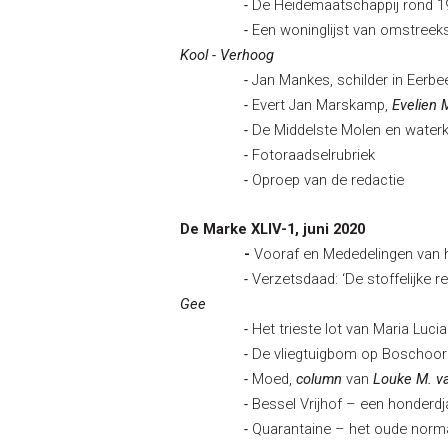
-
De Heidemaatschappij rond 1
-
Een woninglijst van omstreeks
Kool - Verhoog
-
Jan Mankes, schilder in Eerbe
-
Evert Jan Marskamp,
Evelien
-
De Middelste Molen en waterk
-
Fotoraadselrubriek
-
Oproep van de redactie
De Marke XLIV-1, juni 2020
-
Vooraf en Mededelingen van 
-
Verzetsdaad: ‘De stoffelijke 
Gee
-
Het trieste lot van Maria Luci
-
De vliegtuigbom op Boschoor
-
Moed,
column
van
Louke M. v
-
Bessel Vrijhof – een honderdja
-
Quarantaine – het oude norm