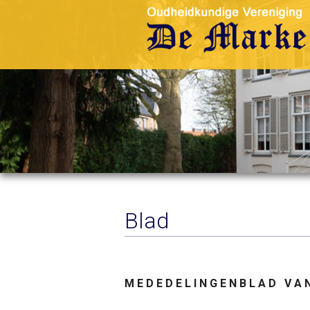
Blad
M E D E D E L I N G E N B L A D V A