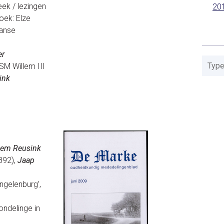
eek / lezingen
20
zoek: Elze
ranse
er
M Willem III
ink
lem Reusink
892),
Jaap
ngelenburg’,
ondelinge in