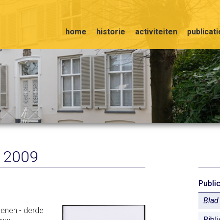
home
historie
activiteiten
publicat
 2009
Publi
Blad
enen - derde
Bibl