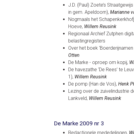
J.D. (Paul) Zoete’s Straatgewij
in gem. Apeldoorn),
Marianne v
Nogmaals het Schapenkerkhofj
Hoeve,
Willem Reusink
Regionaal Archief Zutphen digita
belastingregisters
Over het boek ‘Boerderijnamen 
Otten
De Marke - oproep om kopij,
Wi
De havezathe ‘De Rees’ te Leu
1),
Willem Reusink
De pomp (Han de Vos),
Henk Ph
Lezing over de zuivelindustrie 
Lankveld,
Willem Reusink
De Marke 2009 nr 3
Redactionele mededelingen,
Wi