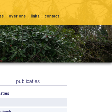
ies
over ons
links
contact
publicaties
caties
iotheek