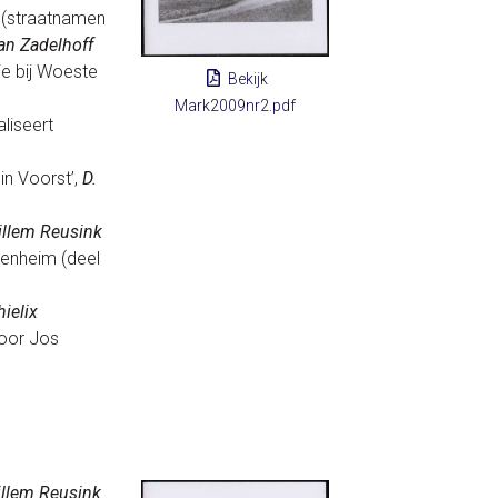
s (straatnamen
an Zadelhoff
e bij Woeste
Bekijk
Mark2009nr2.pdf
liseert
in Voorst’,
D.
llem Reusink
venheim (deel
ielix
door Jos
llem Reusink