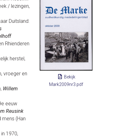
eek / lezingen,
aar Duitsland:
s
lhoff
 en Rhienderen
ijk herstel,
 vroeger en
Bekijk
Mark2009nr3.pdf
),
Willem
19e eeuw
em Reusink
d mens (Han
in 1970,