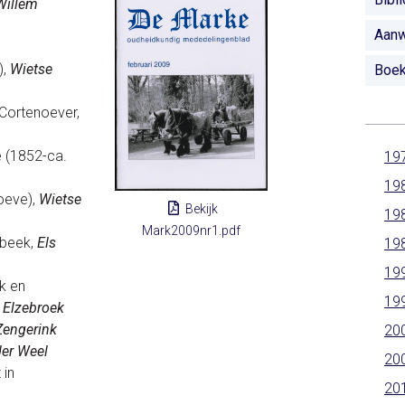
Willem
Aanw
),
Wietse
Boe
Cortenoever,
 (1852-ca.
19
19
oeve),
Wietse
Bekijk
19
Mark2009nr1.pdf
rbeek,
Els
19
19
k en
19
 Elzebroek
Zengerink
20
der Weel
20
 in
20