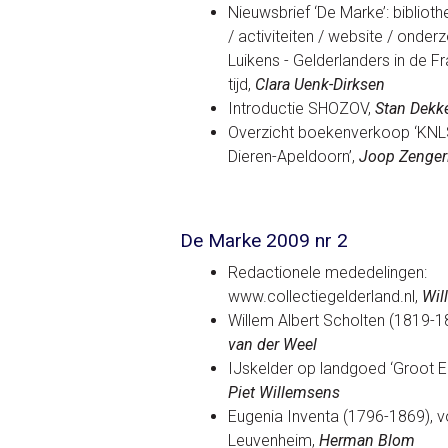
Nieuwsbrief ‘De Marke’: biblioth
/ activiteiten / website / onder
Luikens - Gelderlanders in de F
tijd,
Clara Uenk-Dirksen
Introductie SHOZOV,
Stan Dekk
Overzicht boekenverkoop ‘KNLS
Dieren-Apeldoorn’,
Joop Zenger
De Marke 2009 nr 2
Redactionele mededelingen:
www.collectiegelderland.nl,
Wil
Willem Albert Scholten (1819-1
van der Weel
IJskelder op landgoed ‘Groot E
Piet Willemsens
Eugenia Inventa (1796-1869), v
Leuvenheim,
Herman Blom