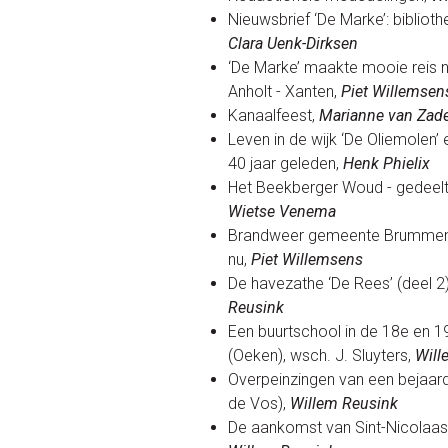
Nieuwsbrief ‘De Marke’: biblioth
Clara Uenk-Dirksen
‘De Marke’ maakte mooie reis n
Anholt - Xanten,
Piet Willemsen
Kanaalfeest,
Marianne van Zade
Leven in de wijk ‘De Oliemolen’
40 jaar geleden,
Henk Phielix
Het Beekberger Woud - gedeeltel
Wietse Venema
Brandweer gemeente Brummen,
nu,
Piet Willemsens
De havezathe ‘De Rees’ (deel 2
Reusink
Een buurtschool in de 18e en 
(Oeken), wsch. J. Sluyters,
Will
Overpeinzingen van een bejaar
de Vos),
Willem Reusink
De aankomst van Sint-Nicolaas 