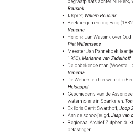
begraafplaats achter NH-kerk,
Reusink
IJspret,
Willem Reusink
Beekbergen en ongeving (1832
Venema
Hendrik-Jan Wassink over Oud-
Piet Willemsens
Meester Jan Pannekoek-laantje
1950),
Marianne van Zadelhoff
De onbekende man (Woeste H
Venema
De Webers en hun wereld in Ee
Holsappel
Geschiedenis van de Assenbee
watermolens in Spankeren,
Ton
Ex libris Gerrit Swarthoff,
Joop 
Aan de schooljeugd,
Jaap van 
Regionaal Archief Zutphen duikt
belastingen