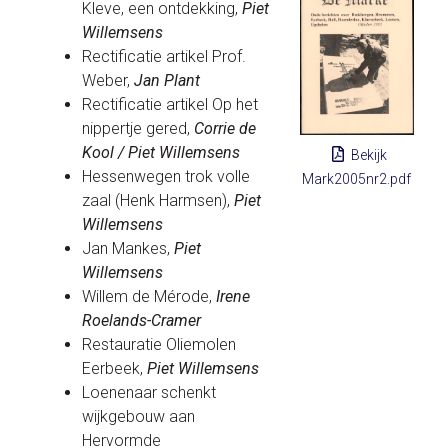
Kleve, een ontdekking,
Piet
Willemsens
Rectificatie artikel Prof.
Weber,
Jan Plant
Rectificatie artikel Op het
nippertje gered,
Corrie de
Kool / Piet Willemsens
Bekijk
Hessenwegen trok volle
Mark2005nr2.pdf
zaal (Henk Harmsen),
Piet
Willemsens
Jan Mankes,
Piet
Willemsens
Willem de Mérode,
Irene
Roelands-Cramer
Restauratie Oliemolen
Eerbeek,
Piet Willemsens
Loenenaar schenkt
wijkgebouw aan
Hervormde