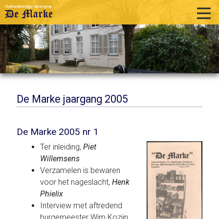
home
historie
activiteiten
publicaties
De Marke jaargang 2005
over ons
De Marke 2005 nr 1
links
Ter inleiding,
Piet
contact
Willemsens
Verzamelen is bewaren
voor het nageslacht,
Henk
Phielix
Interview met aftredend
burgemeester Wim Kozijn,