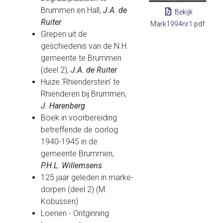
Brummen en Hall,
J.A. de
Bekijk
Ruiter
Mark1994nr1.pdf
Grepen uit de
geschiedenis van de N.H.
gemeente te Brummen
(deel 2),
J.A. de Ruiter
Huize ‘Rhienderstein’ te
Rhienderen bij Brummen,
J. Harenberg
Boek in voorbereiding
betreffende de oorlog
1940-1945 in de
gemeente Brummen,
P.H.L. Willemsens
125 jaar geleden in marke-
dorpen (deel 2) (M.
Kobussen)
Loenen - Ontginning