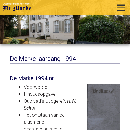
home
historie
activiteiten
publicaties
De Marke jaargang 1994
over ons
De Marke 1994 nr 1
links
Voorwoord
contact
Inhoudsopgave
Quo vadis Liudgere?,
H.W.
Schut
Het ontstaan van de
algemene
begraafplaatsen te