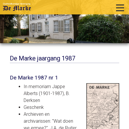
home
historie
activiteiten
publicaties
De Marke jaargang 1987
over ons
De Marke 1987 nr 1
links
In memoriam Jappe
contact
Alberts (1901-1987), B.
Derksen
Geschenk
Archieven en
archivarissen: "Wat doen
we ermee?", J.A. de Ruiter