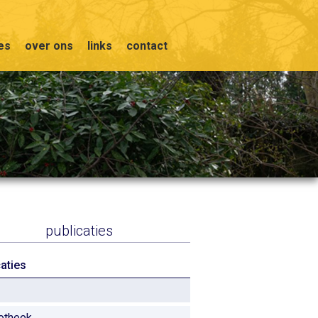
ies
over ons
links
contact
publicaties
caties
iotheek