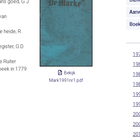
ns goed, G.J.
Aanw
van
Boe
e heide, R.
ister, G.D.
19
 Ruiter
19
beek in 1779
Bekijk
19
Mark1991nr1.pdf
19
19
19
20
20
20