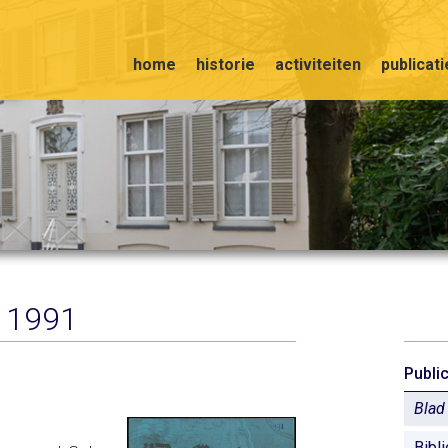
home
historie
activiteiten
publicat
 1991
Publi
Blad
Bibl