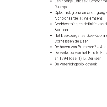
Een hoekje Eerbeek, Schoonma
Ruumpol
Opkomst, glorie en ondergang 
‘Schoonaerde’, P. Willemsens
Beeldvorming en definitie van d
Borman
Het Beekbergense Gae-Koornreg
Cornelissen de Beer
De haven van Brummen? J.A. de
De verkoop van het Huis te Eer
en 1794 (deel 1), B. Derksen
De verenigingsbibliotheek