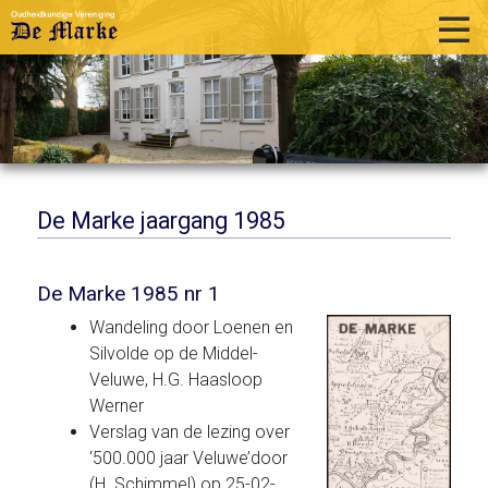
home
historie
activiteiten
publicaties
De Marke jaargang 1985
over ons
De Marke 1985 nr 1
links
Wandeling door Loenen en
contact
Silvolde op de Middel-
Veluwe, H.G. Haasloop
Werner
Verslag van de lezing over
‘500.000 jaar Veluwe’door
(H. Schimmel) op 25-02-