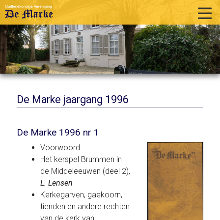
home
historie
activiteiten
publicaties
De Marke jaargang 1996
over ons
De Marke 1996 nr 1
links
Voorwoord
contact
Het kerspel Brummen in
de Middeleeuwen (deel 2),
L. Lensen
Kerkegarven, gaekoorn,
tienden en andere rechten
van de kerk van