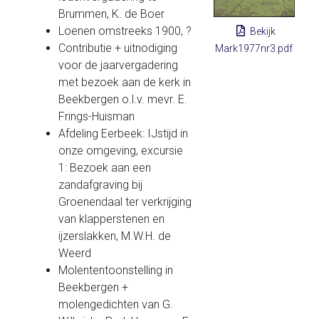
Brummen, K. de Boer
Loenen omstreeks 1900, ?
Bekijk
Contributie + uitnodiging
Mark1977nr3.pdf
voor de jaarvergadering
met bezoek aan de kerk in
Beekbergen o.l.v. mevr. E.
Frings-Huisman
Afdeling Eerbeek: IJstijd in
onze omgeving, excursie
1: Bezoek aan een
zandafgraving bij
Groenendaal ter verkrijging
van klapperstenen en
ijzerslakken, M.W.H. de
Weerd
Molententoonstelling in
Beekbergen +
molengedichten van G.