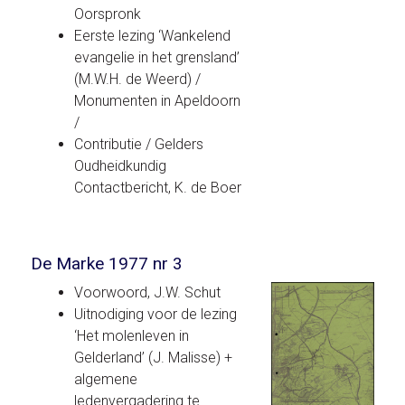
Oorspronk
Eerste lezing ‘Wankelend
evangelie in het grensland’
(M.W.H. de Weerd) /
Monumenten in Apeldoorn
/
Contributie / Gelders
Oudheidkundig
Contactbericht, K. de Boer
De Marke 1977 nr 3
Voorwoord, J.W. Schut
Uitnodiging voor de lezing
‘Het molenleven in
Gelderland’ (J. Malisse) +
algemene
ledenvergadering te