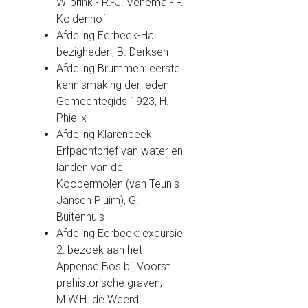
Wilbrink - R.-J. Venema - F.
Koldenhof
Afdeling Eerbeek-Hall:
bezigheden, B. Derksen
Afdeling Brummen: eerste
kennismaking der leden +
Gemeentegids 1923, H.
Phielix
Afdeling Klarenbeek:
Erfpachtbrief van water en
landen van de
Koopermolen (van Teunis
Jansen Pluim), G.
Buitenhuis
Afdeling Eerbeek: excursie
2: bezoek aan het
Appense Bos bij Voorst…
prehistorische graven,
M.W.H. de Weerd