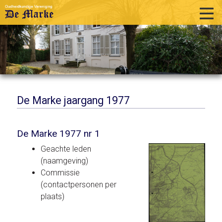
home
historie
activiteiten
publicaties
De Marke jaargang 1977
over ons
De Marke 1977 nr 1
links
Geachte leden
contact
(naamgeving)
Commissie
(contactpersonen per
plaats)