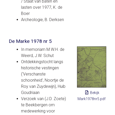
/ Staat van baten en
lasten over 1977, K. de
Boer
Archeologie, B. Derksen
De Marke 1978 nr 5
In memoriam M.W.H. de
Weerd, J.W. Schut
Ontdekkingstocht langs
historische vestingen
(‘Verschanste
schoonheid’, Noortje de
Roy van Zuydewijn), Huib
Goudriaan
Bekijk
Verzoek van (J.D. Zoete)
Mark1978nr5.pdf
te Beekbergen om
medewerking voor