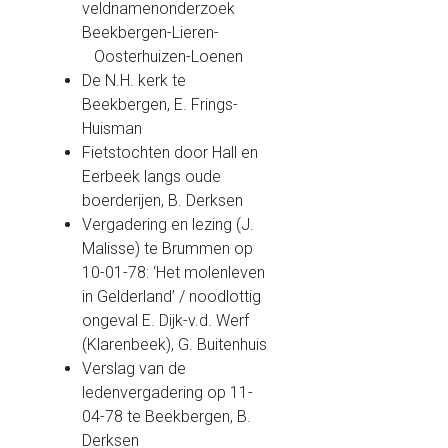
veldnamenonderzoek
Beekbergen-Lieren-
Oosterhuizen-Loenen
De N.H. kerk te
Beekbergen, E. Frings-
Huisman
Fietstochten door Hall en
Eerbeek langs oude
boerderijen, B. Derksen
Vergadering en lezing (J.
Malisse) te Brummen op
10-01-78: ‘Het molenleven
in Gelderland’ / noodlottig
ongeval E. Dijk-v.d. Werf
(Klarenbeek), G. Buitenhuis
Verslag van de
ledenvergadering op 11-
04-78 te Beekbergen, B.
Derksen