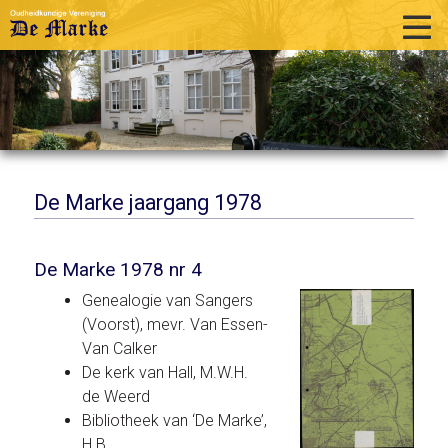
home
historie
activiteiten
publicaties
De Marke jaargang 1978
over ons
De Marke 1978 nr 4
links
Genealogie van Sangers
contact
(Voorst), mevr. Van Essen-
Van Calker
De kerk van Hall, M.W.H.
de Weerd
Bibliotheek van ‘De Marke’,
H.B.