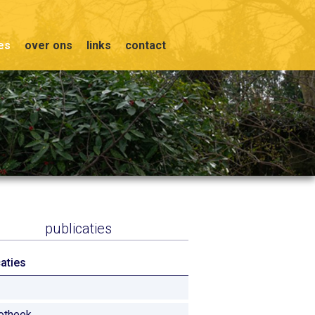
ies
over ons
links
contact
publicaties
caties
iotheek