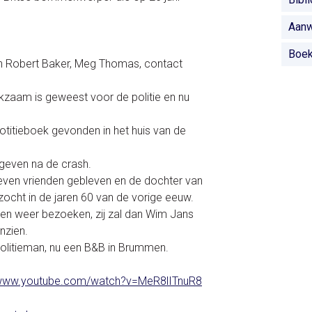
Aanw
Boe
n Robert Baker, Meg Thomas, contact
kzaam is geweest voor de politie en nu
otitieboek gevonden in het huis van de
geven na de crash.
 leven vrienden gebleven en de dochter van
cht in de jaren 60 van de vorige eeuw.
n weer bezoeken, zij zal dan Wim Jans
nzien.
e politieman, nu een B&B in Brummen.
/www.youtube.com/watch?v=MeR8lITnuR8