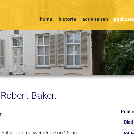
home
historie
activiteiten
publicat
Robert Baker.
Publi
r.
Blad
 Britse bommenwerper die op 26 juni
Bibl