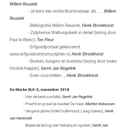
Willem Reusink
- Je bent een echte Brummenaar, als ....,
Willem
Reusink
- Bibliografie Willem Reusink,
Henk Stronkhorst
- Zutphense Walburgiskerk in detail (lezing door
Paul le Blanc),
Ton Fleur
- Erfgoedportaal gelanceerd:
www.erfgoedcentrumzutphen.nl,
Henk Stronkhorst
- Boeren, burgers en buitenlui (lezing door Ineke
Hissink-Kapper),
Gerrit Jan Regelink
- Even voorstellen...,
Henk Stronkhorst
De Marke XLII-3, november 2018
- Van de bestuurstafel,
Gerrit Jan Regelink
- Pracht en praal op kasteel De Haar,
Martien Kobussen
- Vergane glorie (Hotel Dullemond, Laag Soeren),
Henk
van Harreveld
- Boeiende lezing over hekserij en spoken,
Gerrit Jan