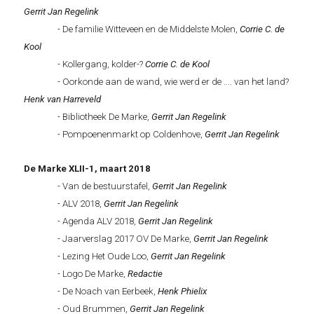
Gerrit Jan Regelink
- De familie Witteveen en de Middelste Molen,
Corrie C. de
Kool
- Kollergang, kolder-?
Corrie C. de Kool
- Oorkonde aan de wand, wie werd er de .... van het land?
Henk van Harreveld
- Bibliotheek De Marke,
Gerrit Jan Regelink
- Pompoenenmarkt op Coldenhove,
Gerrit Jan Regelink
De Marke XLII-1, maart 2018
- Van de bestuurstafel,
Gerrit
Jan Regelink
- ALV 2018,
Gerrit
Jan Regelink
- Agenda ALV 2018,
Gerrit Jan Regelink
- Jaarverslag 2017 OV De Marke,
Gerrit Jan Regelink
- Lezing Het Oude Loo,
Gerrit Jan Regelink
- Logo De Marke,
Redactie
- De Noach van Eerbeek,
Henk Phielix
- Oud Brummen,
Gerrit Jan Regelink