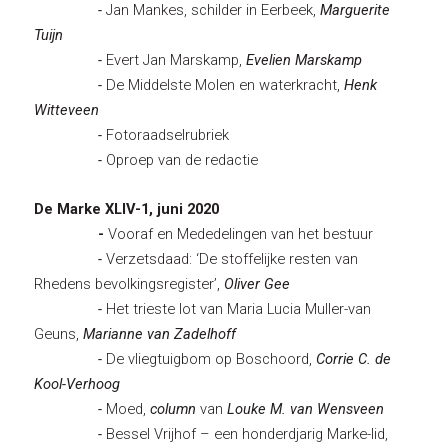
-
Jan Mankes, schilder in Eerbeek,
Marguerite
Tuijn
-
Evert Jan Marskamp,
Evelien Marskamp
-
De Middelste Molen en waterkracht,
Henk
Witteveen
-
Fotoraadselrubriek
-
Oproep van de redactie
De Marke XLIV-1, juni 2020
-
Vooraf en Mededelingen van het bestuur
-
Verzetsdaad: ‘De stoffelijke resten van
Rhedens bevolkingsregister’,
Oliver Gee
-
Het trieste lot van Maria Lucia Muller-van
Geuns,
Marianne van Zadelhoff
-
De vliegtuigbom op Boschoord,
Corrie C. de
Kool-Verhoog
-
Moed,
column
van
Louke M. van Wensveen
-
Bessel Vrijhof – een honderdjarig Marke-lid,