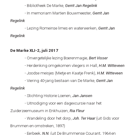
- Bibliotheek De Marke,
Gerrit
Jan Regelink
- In memoriam Martien Bouwmeester,
Gerrit
Jan
Regelink
- Lezing Romeinse limes en waterwerken,
Gerrit
Jan
Regelink
De Marke XLI-2, juli 2017
- Onvergetelijke lezing Boerenmagie,
Bert Visser
- Herdenking omgekomen vliegers in Hall,
H.M. Witteveen
- Joodse meisjes (Mietje en Kaatje Frenk),
H.M. Witteveen
- Viering 40-jarig bestaan van De Marke,
Gerrit
Jan
Regelink
- Stichting Historie Loenen,
Jan Jansen
- Uitnodiging voor een dagexcursie naar het
Zuiderzeemuseum in Enkhuizen,
Ria Fleur
- Wandeling door het dorp,
Joh. Ter Haar
(uit Gids voor
Brummen en omstreken, 1897)
- Eerbeek,
N.N.
(uit De Brummense Courant, 1964 en