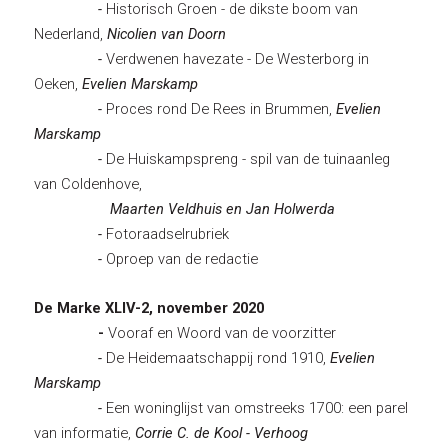
-
Historisch Groen - de dikste boom van
Nederland,
Nicolien van Doorn
-
Verdwenen havezate - De Westerborg in
Oeken,
Evelien Marskamp
-
Proces rond De Rees in Brummen,
Evelien
Marskamp
-
De Huiskampspreng - spil van de tuinaanleg
van Coldenhove,
Maarten Veldhuis en Jan Holwerda
-
Fotoraadselrubriek
-
Oproep van de redactie
De Marke XLIV-2, november 2020
-
Vooraf en Woord van de voorzitter
-
De Heidemaatschappij rond 1910,
Evelien
Marskamp
-
Een woninglijst van omstreeks 1700: een parel
van informatie,
Corrie C. de Kool - Verhoog