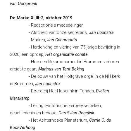
van Oorspronk
De Marke XLIII-2, oktober 2019
- Redactionele mededelingen
-
Afscheid van onze secretaris,
Jan Loonstra
-
Marken,
Jan Coenraadts
-
Herdenking en viering van 75-jarige bevrijding in
2020, een oproep,
Het organisatie comité
-
Hoe een Rijksmonument in Brummen verloren
dreigt te gaan,
Marinus van Tent Beking
-
De bouw van het Holtgräve orgel in de NH kerk
in Brummen,
Jan Loonstra
-
Boerderij Het Hoberink in Tonden,
Evelien
Marskamp
-
Lezing: Historische Eerbeekse beken,
geschiedenis en behoud,
Gerrit Jan Regelink
-
Het Achterhoeks Planetarium,
Corrie C. de
Kool-Verhoog