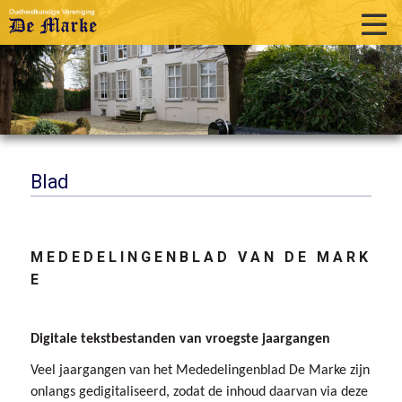
home
historie
activiteiten
publicaties
Blad
over ons
links
M E D E D E L I N G E N B L A D V A N D E M A R K
E
contact
Digitale tekstbestanden van vroegste jaargangen
Veel jaargangen van het Mededelingenblad De Marke zijn
onlangs gedigitaliseerd, zodat de inhoud daarvan via deze