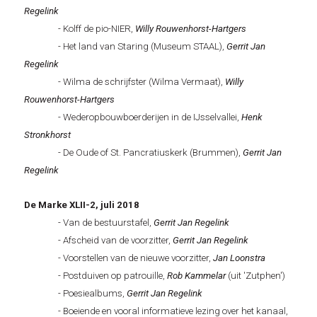
Regelink
- Kolff de pio-NIER,
Willy Rouwenhorst-Hartgers
- Het land van Staring (Museum STAAL),
Gerrit Jan
Regelink
- Wilma de schrijfster (Wilma Vermaat),
Willy
Rouwenhorst-Hartgers
- Wederopbouwboerderijen in de IJsselvallei,
Henk
Stronkhorst
- De Oude of St. Pancratiuskerk (Brummen),
Gerrit Jan
Regelink
De Marke XLII-2, juli 2018
- Van de bestuurstafel,
Gerrit Jan Regelink
- Afscheid van de voorzitter,
Gerrit Jan Regelink
- Voorstellen van de nieuwe voorzitter,
Jan Loonstra
- Postduiven op patrouille,
Rob Kammelar
(uit 'Zutphen')
- Poesiealbums,
Gerrit Jan Regelink
- Boeiende en vooral informatieve lezing over het kanaal,