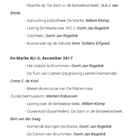
- Reactie op 'De dam in de Eerbeekse beek',
A.A.J. van
Breda
- Aanvulling bibliotheek De Marke,
Willem Klomp
- Lezing De Marke over WO II,
Gerrit Jan Regelink
- Voorheen,
Gerrit Jan Regelink
- Busvervoer op de Veluwe,
bron: Gelders Erfgoed
De Marke XLI-3, december 2017
- Het station te Brummen,
Gerrit
Jan Regelink
- De Tuin van Loenen (opgraving Loenen-Hameinde),
Corrie C. de Kool
- Boeiende excursie van De Marke naar
Zuiderzeemuseum,
Martien Kobussen
- Lezing over de Eerbeekse beek,
Willem Klomp
- Ouwe kost-(baarheden). De dam in de Eerbeekse beek,
Bert van der Saag
- Komende lezingen De Marke,
Gerrit
Jan Regelink
- De Canon van Brummen,
Gerrit
Jan Regelink