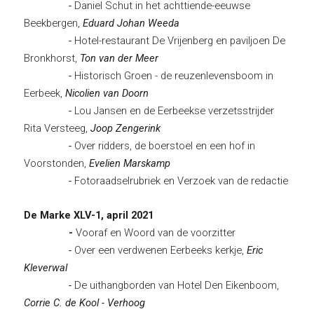
-
Daniel Schut in het achttiende-eeuwse
Beekbergen,
Eduard Johan Weeda
-
Hotel-restaurant De Vrijenberg en paviljoen De
Bronkhorst,
Ton van der Meer
-
Historisch Groen - de reuzenlevensboom in
Eerbeek,
Nicolien van Doorn
-
Lou Jansen en de Eerbeekse verzetsstrijder
Rita Versteeg,
Joop Zengerink
-
Over ridders, de boerstoel en een hof in
Voorstonden,
Evelien Marskamp
-
Fotoraadselrubriek en Verzoek van de redactie
De Marke XLV-1, april 2021
-
Vooraf en Woord van de voorzitter
-
Over een verdwenen Eerbeeks kerkje,
Eric
Kleverwal
-
De uithangborden van Hotel Den Eikenboom,
Corrie C. de Kool - Verhoog