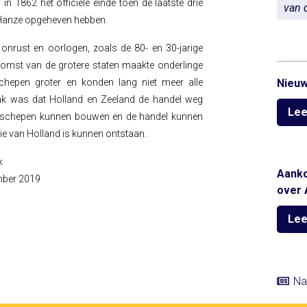
1862 het officiële einde toen de laatste drie
van 
 Hanze opgeheven hebben.
nrust en oorlogen, zoals de 80- en 30-jarige
pkomst van de grotere staten maakte onderlinge
chepen groter en konden lang niet meer alle
Nieuw
ak was dat Holland en Zeeland de handel weg
Lee
n schepen kunnen bouwen en de handel kunnen
e van Holland is kunnen ontstaan.
k
Aanko
mber 2019
over 
Lee
Na