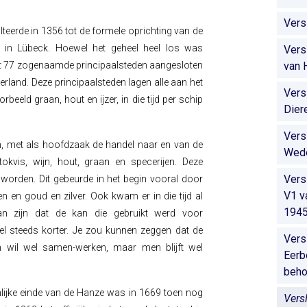
Vers
eerde in 1356 tot de formele oprichting van de
ng in Lübeck. Hoewel het geheel heel los was
Vers
nt 77 zogenaamde principaalsteden aangesloten
van 
erland. Deze principaalsteden lagen alle aan het
Vers
beeld graan, hout en ijzer, in die tijd per schip
Dier
Vers
n, met als hoofdzaak de handel naar en van de
Wede
okvis, wijn, hout, graan en specerijen. Deze
Vers
worden. Dit gebeurde in het begin vooral door
V1 v
n en goud en zilver. Ook kwam er in die tijd al
194
an zijn dat de kan die gebruikt werd voor
el steeds korter. Je zou kunnen zeggen dat de
Vers
 wil wel samen-werken, maar men blijft wel
Eerb
beho
lijke einde van de Hanze was in 1669 toen nog
Vers