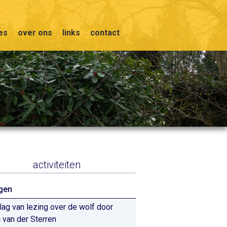
ies
over ons
links
contact
activiteiten
gen
lag van lezing over de wolf door
 van der Sterren