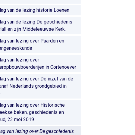
lag van de lezing historie Loenen
lag van de lezing De geschiedenis
Hall en zijn Middeleeuwse Kerk.
lag van lezing over Paarden en
engeneeskunde
lag van lezing over
ropbouwboerderijen in Cortenoever
lag van lezing over De inzet van de
anaf Nederlands grondgebied in
5
lag van lezing over Historische
eekse beken, geschiedenis en
ud, 23 mei 2019
lag van lezing over De geschiedenis