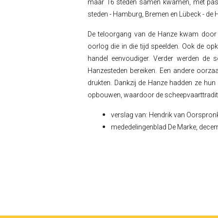
maar 16 steden samen kwamen, met pas in 
steden - Hamburg, Bremen en Lübeck - de
De teloorgang van de Hanze kwam door o
oorlog die in die tijd speelden. Ook de o
handel eenvoudiger. Verder werden de s
Hanzesteden bereiken. Een andere oorza
drukten. Dankzij de Hanze hadden ze hu
opbouwen, waardoor de scheepvaarttraditi
verslag van: Hendrik van Oorspron
mededelingenblad De Marke, dece