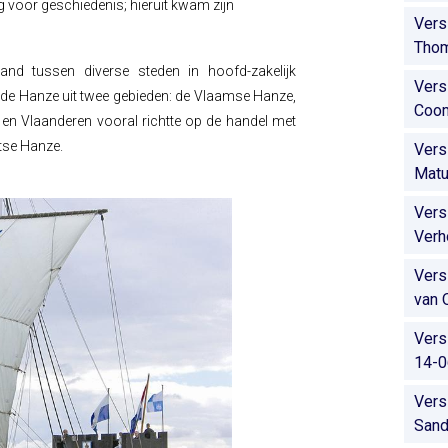
ing voor geschiedenis; hieruit kwam zijn
Vers
Tho
d tussen diverse steden in hoofd-zakelijk
Vers
 de Hanze uit twee gebieden: de Vlaamse Hanze,
Coo
k en Vlaanderen vooral richtte op de handel met
tse Hanze.
Vers
Matu
Vers
Verh
Vers
van 
Vers
14-0
Vers
Sand