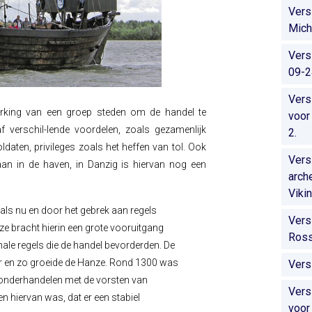
Vers
Mich
Vers
09-2
Vers
king van een groep steden om de handel te
voor
 verschil-lende voordelen, zoals gezamenlijk
2.
ldaten, privileges zoals het heffen van tol. Ook
Vers
raan in de haven, in Danzig is hiervan nog een
arch
Viki
ls nu en door het gebrek aan regels
Vers
ze bracht hierin een grote vooruitgang
Ros
onale regels die de handel bevorderden. De
er en zo groeide de Hanze. Rond 1300 was
Vers
 onderhandelen met de vorsten van
Vers
n hiervan was, dat er een stabiel
voor