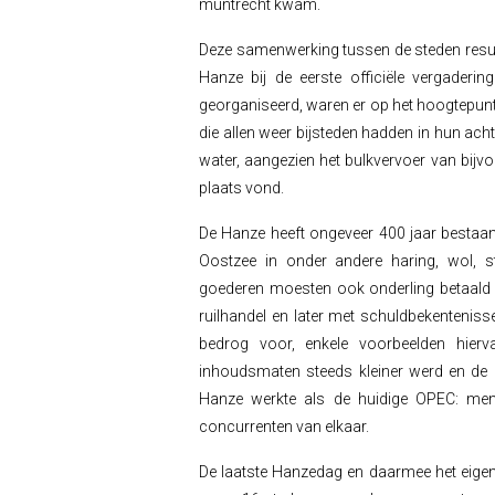
muntrecht kwam.
Deze samenwerking tussen de steden result
Hanze bij de eerste officiële vergaderi
georganiseerd, waren er op het hoogtepu
die allen weer bijsteden hadden in hun acht
water, aangezien het bulkvervoer van bijvoor
plaats vond.
De Hanze heeft ongeveer 400 jaar bestaa
Oostzee in onder andere haring, wol, st
goederen moesten ook onderling betaald 
ruilhandel en later met schuldbekentenisse
bedrog voor, enkele voorbeelden hierv
inhoudsmaten steeds kleiner werd en de 
Hanze werkte als de huidige OPEC: men
concurrenten van elkaar.
De laatste Hanzedag en daarmee het eigen