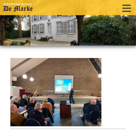
home
historie
activiteiten
publicaties
over ons
links
contact