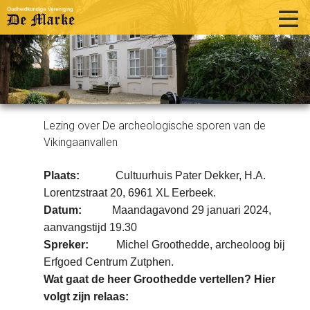
home
historie
activiteiten
Lezing over De archeologische sporen van de
publicaties
Vikingaanvallen
over ons
Plaats:
Cultuurhuis Pater Dekker, H.A.
links
Lorentzstraat 20, 6961 XL Eerbeek.
Datum:
Maandagavond 29 januari 2024,
contact
aanvangstijd 19.30
Spreker:
Michel Groothedde, archeoloog bij
Erfgoed Centrum Zutphen.
Wat gaat de heer Groothedde vertellen? Hier
volgt zijn relaas: