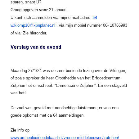
sparen, snapt U?
Graag opgeven
voor
21 januari.
U kunt zich aanmelden via mijn e-mail adres:
w.klomp10@kpnplanet.nl
, via mijn mobiel nummer 06- 10766993
of via: Zie hieronder.
Verslag van de avond
Maandag 27/1/24 was de zeer boeiende lezing over de Vikingen,
of zoals spreker de heer Groothedde van het Erfgoedcentrum
Zutphen het omschreef: “Crime scène Zutphen”. En een slagveld
was het!
De zaal was gevuld met aandachtige luisteraars, er was een
goede opkomst met ca 64 aanmeldingen.
Zie info op
www.archeologieopdekaart.nl/
vroege-middeleeuwen/zutphen/