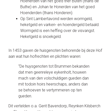
Hoenerden van het goed ther Buten (thans de
Buthe) en Johan te Honerden van het goed
Hoenderden (thans Honderen).
Op Sint Lambertavond werden wormgeld,
heketgeld en varken- en hoendergeld betaald.
Wormgeld is een heffing over de visvangst.
Heketgeld is snoekgeld.
In 1453 gaven de huisgenoten behorende bij deze Hof
aan wat hun hofrechten en plichten waren:
“De huysgenoten tot Brummen bekanden
dat men geenreleye eykenholt, houwen
mach van den volschuldigen gueden dan
mit todoin hoirs heerschaps, anders dan
se behoeven te vertymmeren op ten
gueden.
Dit vertelden o.a. Gerit Bavendorp, Reynken Kilsberch