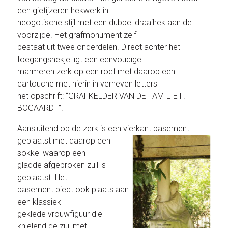
een gietijzeren hekwerk in
neogotische stijl met een dubbel draaihek aan de
voorzijde. Het grafmonument zelf
bestaat uit twee onderdelen. Direct achter het
toegangshekje ligt een eenvoudige
marmeren zerk op een roef met daarop een
cartouche met hierin in verheven letters
het opschrift: “GRAFKELDER VAN DE FAMILIE F.
BOGAARDT”.
Aansluitend op de zerk is een vierkant basement
geplaatst met daarop een
sokkel waarop een
gladde afgebroken zuil is
geplaatst. Het
basement biedt ook plaats aan
een klassiek
geklede vrouwfiguur die
knielend de zuil met