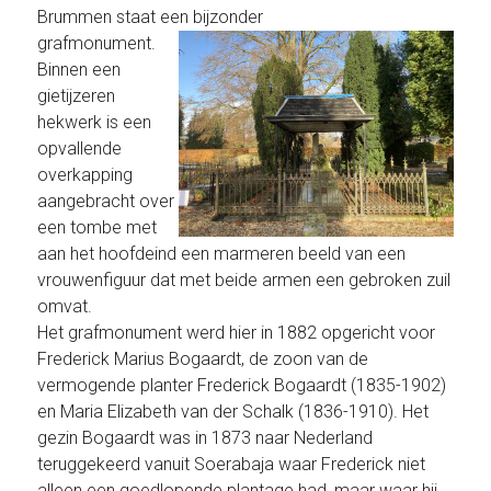
Brummen staat een bijzonder
grafmonument.
Binnen een
gietijzeren
hekwerk is een
opvallende
overkapping
aangebracht over
een tombe met
aan het hoofdeind een marmeren beeld van een
vrouwenfiguur dat met beide armen een gebroken zuil
omvat.
Het grafmonument werd hier in 1882 opgericht voor
Frederick Marius Bogaardt, de zoon van de
vermogende planter Frederick Bogaardt (1835-1902)
en Maria Elizabeth van der Schalk (1836-1910). Het
gezin Bogaardt was in 1873 naar Nederland
teruggekeerd vanuit Soerabaja waar Frederick niet
alleen een goedlopende plantage had, maar waar hij