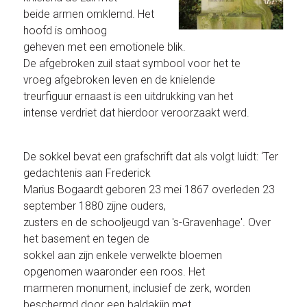
beide armen omklemd. Het
hoofd is omhoog
geheven met een emotionele blik.
De afgebroken zuil staat symbool voor het te
vroeg afgebroken leven en de knielende
treurfiguur ernaast is een uitdrukking van het
intense verdriet dat hierdoor veroorzaakt werd.
De sokkel bevat een grafschrift dat als volgt luidt: ‘Ter
gedachtenis aan Frederick
Marius Bogaardt geboren 23 mei 1867 overleden 23
september 1880 zijne ouders,
zusters en de schooljeugd van 's-Gravenhage'. Over
het basement en tegen de
sokkel aan zijn enkele verwelkte bloemen
opgenomen waaronder een roos. Het
marmeren monument, inclusief de zerk, worden
beschermd door een baldakijn met