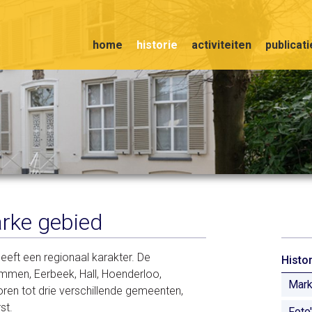
home
historie
activiteiten
publicat
arke gebied
eft een regionaal karakter. De
Histor
mmen, Eerbeek, Hall, Hoenderloo,
Mar
ren tot drie verschillende gemeenten,
st.
Foto