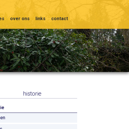
ies
over ons
links
contact
historie
ie
ken
's