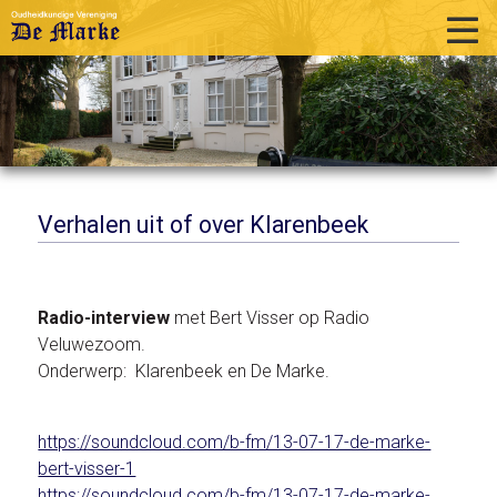
home
historie
activiteiten
publicaties
Verhalen uit of over Klarenbeek
over ons
links
Radio-interview
met Bert Visser op Radio
Veluwezoom.
contact
Onderwerp: Klarenbeek en De Marke.
https://soundcloud.com/b-fm/13-07-17-de-marke-
bert-visser-1
https://soundcloud.com/b-fm/13-07-17-de-marke-