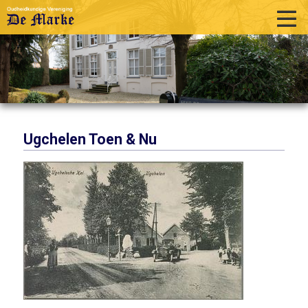
home
historie
activiteiten
publicaties
Ugchelen Toen & Nu
over ons
links
contact